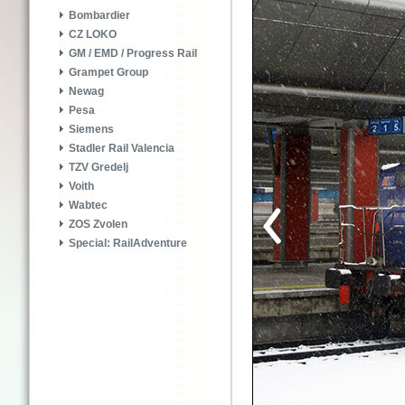
Bombardier
CZ LOKO
GM / EMD / Progress Rail
Grampet Group
Newag
Pesa
Siemens
Stadler Rail Valencia
TZV Gredelj
Voith
Wabtec
ZOS Zvolen
Special: RailAdventure