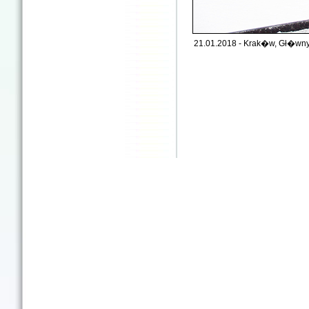
21.01.2018 - Krak�w, Gł�wny