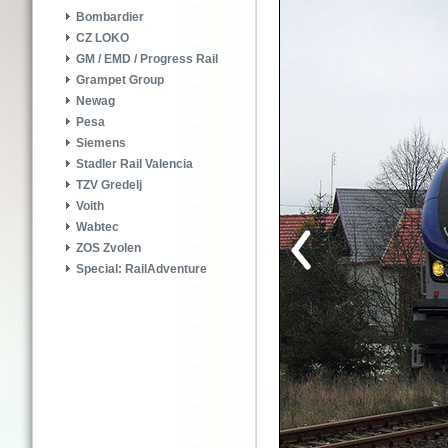
Bombardier
CZ LOKO
GM / EMD / Progress Rail
Grampet Group
Newag
Pesa
Siemens
Stadler Rail Valencia
TZV Gredelj
Voith
Wabtec
ZOS Zvolen
Special: RailAdventure