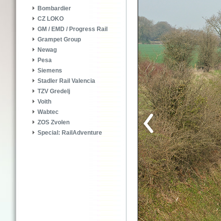
Bombardier
CZ LOKO
GM / EMD / Progress Rail
Grampet Group
Newag
Pesa
Siemens
Stadler Rail Valencia
TZV Gredelj
Voith
Wabtec
ZOS Zvolen
Special: RailAdventure