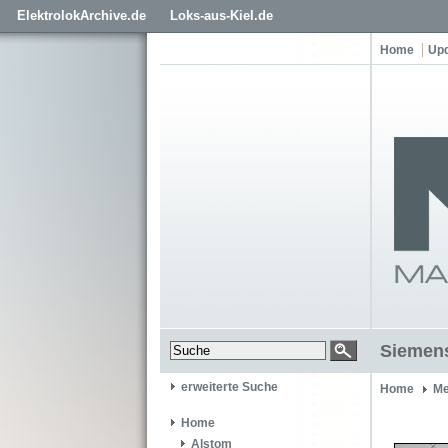
ElektrolokArchive.de
Loks-aus-Kiel.de
Home
Up
Siemens
erweiterte Suche
Home
Me
Home
Alstom