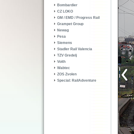
Bombardier
CZ LOKO
GM / EMD / Progress Rail
Grampet Group
Newag
Pesa
Siemens
Stadler Rail Valencia
TZV Gredelj
Voith
Wabtec
ZOS Zvolen
Special: RailAdventure