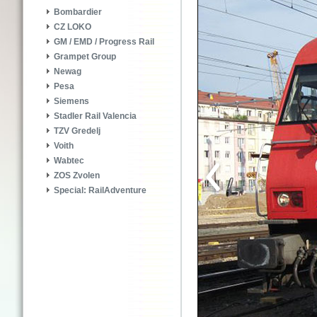
Bombardier
CZ LOKO
GM / EMD / Progress Rail
Grampet Group
Newag
Pesa
Siemens
Stadler Rail Valencia
TZV Gredelj
Voith
Wabtec
ZOS Zvolen
Special: RailAdventure