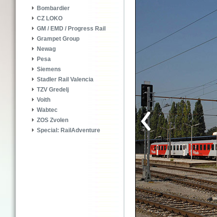
Bombardier
CZ LOKO
GM / EMD / Progress Rail
Grampet Group
Newag
Pesa
Siemens
Stadler Rail Valencia
TZV Gredelj
Voith
Wabtec
ZOS Zvolen
Special: RailAdventure