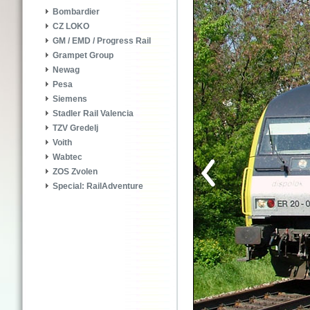
Bombardier
CZ LOKO
GM / EMD / Progress Rail
Grampet Group
Newag
Pesa
Siemens
Stadler Rail Valencia
TZV Gredelj
Voith
Wabtec
ZOS Zvolen
Special: RailAdventure