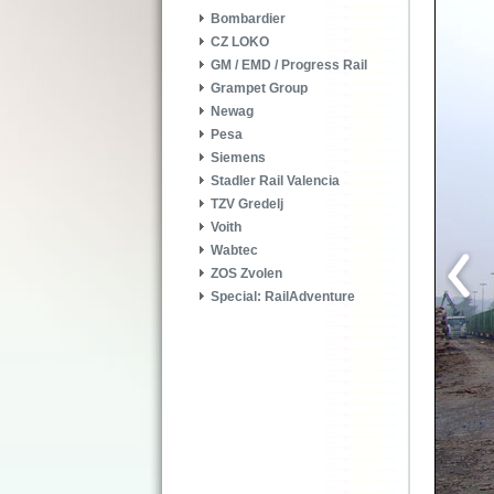
Bombardier
CZ LOKO
GM / EMD / Progress Rail
Grampet Group
Newag
Pesa
Siemens
Stadler Rail Valencia
TZV Gredelj
Voith
Wabtec
ZOS Zvolen
Special: RailAdventure