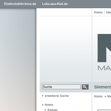
ElektrolokArchive.de
Loks-aus-Kiel.de
Home
Up
Siemens
erweiterte Suche
Home
Me
Home
Alstom