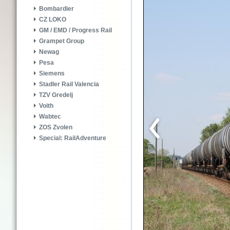
Bombardier
CZ LOKO
GM / EMD / Progress Rail
Grampet Group
Newag
Pesa
Siemens
Stadler Rail Valencia
TZV Gredelj
Voith
Wabtec
ZOS Zvolen
Special: RailAdventure