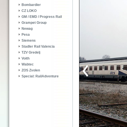
Bombardier
CZ LOKO
GM / EMD / Progress Rail
Grampet Group
Newag
Pesa
Siemens
Stadler Rail Valencia
TZV Gredelj
Voith
Wabtec
ZOS Zvolen
Special: RailAdventure