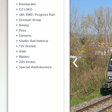
Bombardier
CZ LOKO
GM / EMD / Progress Rail
Grampet Group
Newag
Pesa
Siemens
Stadler Rail Valencia
TZV Gredelj
Voith
Wabtec
ZOS Zvolen
Special: RailAdventure