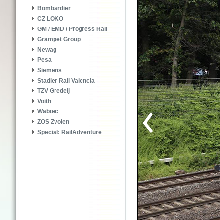
Bombardier
CZ LOKO
GM / EMD / Progress Rail
Grampet Group
Newag
Pesa
Siemens
Stadler Rail Valencia
TZV Gredelj
Voith
Wabtec
ZOS Zvolen
Special: RailAdventure