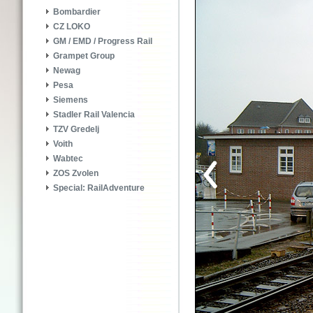
Bombardier
CZ LOKO
GM / EMD / Progress Rail
Grampet Group
Newag
Pesa
Siemens
Stadler Rail Valencia
TZV Gredelj
Voith
Wabtec
ZOS Zvolen
Special: RailAdventure