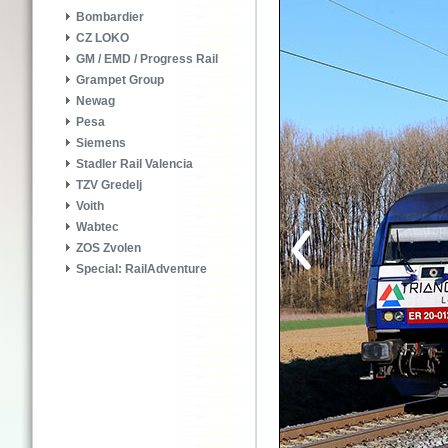
Bombardier
CZ LOKO
GM / EMD / Progress Rail
Grampet Group
Newag
Pesa
Siemens
Stadler Rail Valencia
TZV Gredelj
Voith
Wabtec
ZOS Zvolen
Special: RailAdventure