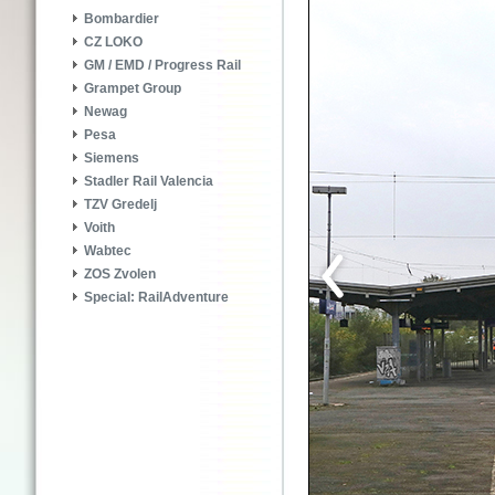
Bombardier
CZ LOKO
GM / EMD / Progress Rail
Grampet Group
Newag
Pesa
Siemens
Stadler Rail Valencia
TZV Gredelj
Voith
Wabtec
ZOS Zvolen
Special: RailAdventure