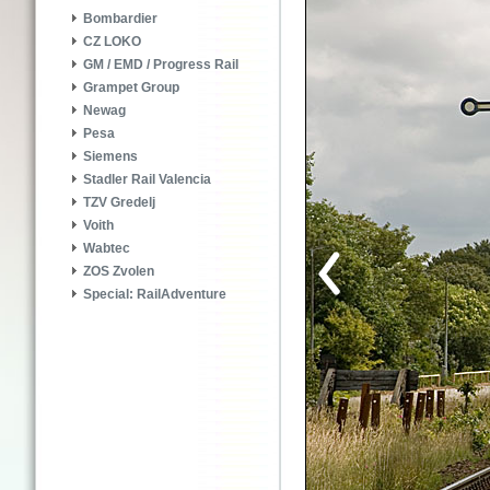
Bombardier
CZ LOKO
GM / EMD / Progress Rail
Grampet Group
Newag
Pesa
Siemens
Stadler Rail Valencia
TZV Gredelj
Voith
Wabtec
ZOS Zvolen
Special: RailAdventure