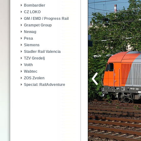
Bombardier
CZ LOKO
GM / EMD / Progress Rail
Grampet Group
Newag
Pesa
Siemens
Stadler Rail Valencia
TZV Gredelj
Voith
Wabtec
ZOS Zvolen
Special: RailAdventure