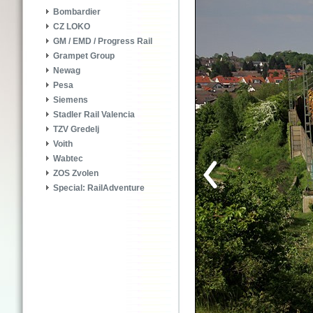
Bombardier
CZ LOKO
GM / EMD / Progress Rail
Grampet Group
Newag
Pesa
Siemens
Stadler Rail Valencia
TZV Gredelj
Voith
Wabtec
ZOS Zvolen
Special: RailAdventure