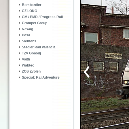
Bombardier
CZ LOKO
GM / EMD / Progress Rail
Grampet Group
Newag
Pesa
Siemens
Stadler Rail Valencia
TZV Gredelj
Voith
Wabtec
ZOS Zvolen
Special: RailAdventure