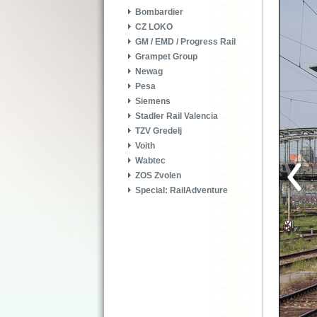
Bombardier
CZ LOKO
GM / EMD / Progress Rail
Grampet Group
Newag
Pesa
Siemens
Stadler Rail Valencia
TZV Gredelj
Voith
Wabtec
ZOS Zvolen
Special: RailAdventure