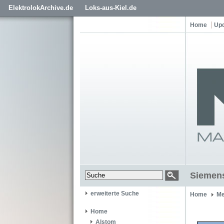
ElektrolokArchive.de
Loks-aus-Kiel.de
Home
Up
Siemens
erweiterte Suche
Home
Me
Home
Alstom