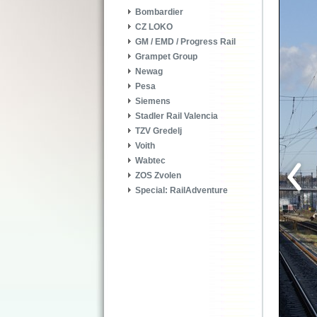
Bombardier
CZ LOKO
GM / EMD / Progress Rail
Grampet Group
Newag
Pesa
Siemens
Stadler Rail Valencia
TZV Gredelj
Voith
Wabtec
ZOS Zvolen
Special: RailAdventure