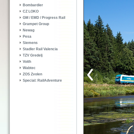
Bombardier
CZ LOKO
GM / EMD / Progress Rail
Grampet Group
Newag
Pesa
Siemens
Stadler Rail Valencia
TZV Gredelj
Voith
Wabtec
ZOS Zvolen
Special: RailAdventure