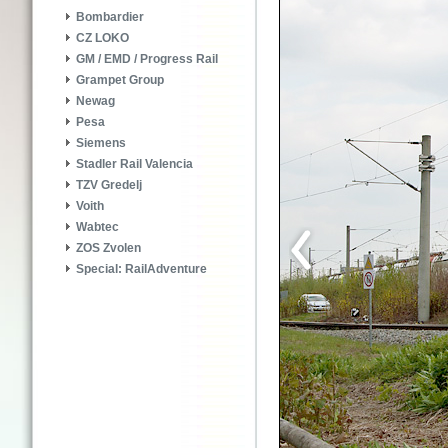
Bombardier
CZ LOKO
GM / EMD / Progress Rail
Grampet Group
Newag
Pesa
Siemens
Stadler Rail Valencia
TZV Gredelj
Voith
Wabtec
ZOS Zvolen
Special: RailAdventure