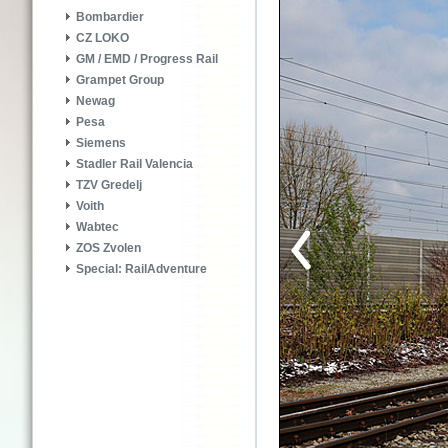
Bombardier
CZ LOKO
GM / EMD / Progress Rail
Grampet Group
Newag
Pesa
Siemens
Stadler Rail Valencia
TZV Gredelj
Voith
Wabtec
ZOS Zvolen
Special: RailAdventure