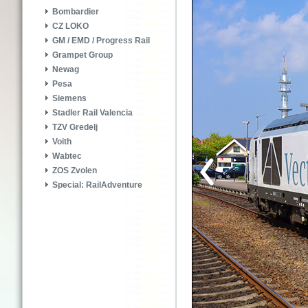
Bombardier
CZ LOKO
GM / EMD / Progress Rail
Grampet Group
Newag
Pesa
Siemens
Stadler Rail Valencia
TZV Gredelj
Voith
Wabtec
ZOS Zvolen
Special: RailAdventure