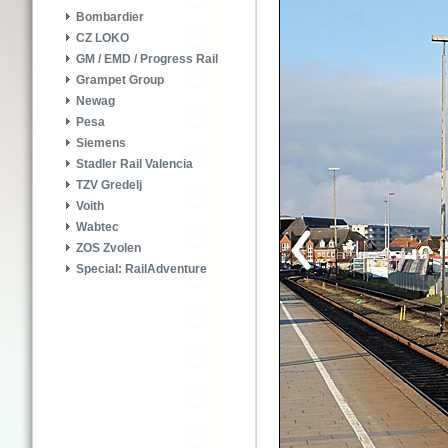
Bombardier
CZ LOKO
GM / EMD / Progress Rail
Grampet Group
Newag
Pesa
Siemens
Stadler Rail Valencia
TZV Gredelj
Voith
Wabtec
ZOS Zvolen
Special: RailAdventure