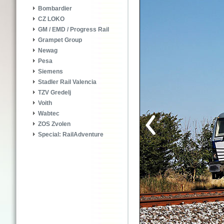
Bombardier
CZ LOKO
GM / EMD / Progress Rail
Grampet Group
Newag
Pesa
Siemens
Stadler Rail Valencia
TZV Gredelj
Voith
Wabtec
ZOS Zvolen
Special: RailAdventure