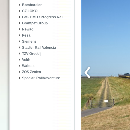
Bombardier
CZ LOKO
GM / EMD / Progress Rail
Grampet Group
Newag
Pesa
Siemens
Stadler Rail Valencia
TZV Gredelj
Voith
Wabtec
ZOS Zvolen
Special: RailAdventure