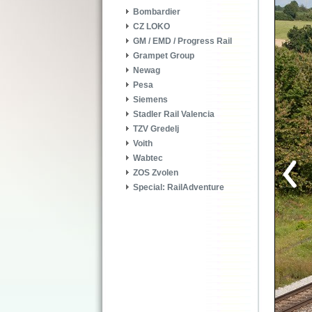
Bombardier
CZ LOKO
GM / EMD / Progress Rail
Grampet Group
Newag
Pesa
Siemens
Stadler Rail Valencia
TZV Gredelj
Voith
Wabtec
ZOS Zvolen
Special: RailAdventure