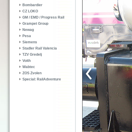
Bombardier
CZ LOKO
GM / EMD / Progress Rail
Grampet Group
Newag
Pesa
Siemens
Stadler Rail Valencia
TZV Gredelj
Voith
Wabtec
ZOS Zvolen
Special: RailAdventure