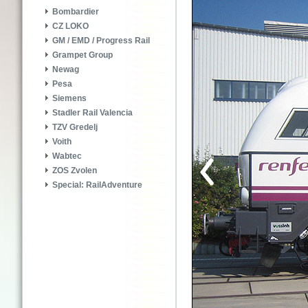
Bombardier
CZ LOKO
GM / EMD / Progress Rail
Grampet Group
Newag
Pesa
Siemens
Stadler Rail Valencia
TZV Gredelj
Voith
Wabtec
ZOS Zvolen
Special: RailAdventure