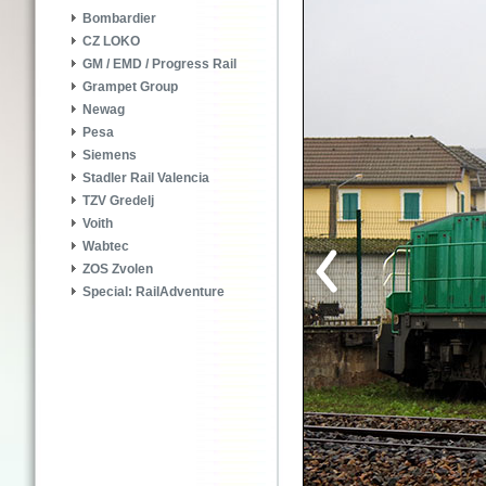
Bombardier
CZ LOKO
GM / EMD / Progress Rail
Grampet Group
Newag
Pesa
Siemens
Stadler Rail Valencia
TZV Gredelj
Voith
Wabtec
ZOS Zvolen
Special: RailAdventure