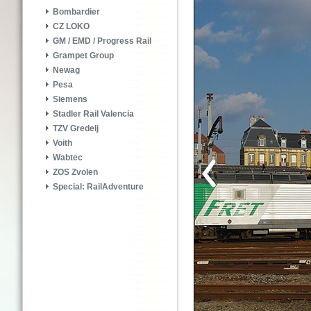
Bombardier
CZ LOKO
GM / EMD / Progress Rail
Grampet Group
Newag
Pesa
Siemens
Stadler Rail Valencia
TZV Gredelj
Voith
Wabtec
ZOS Zvolen
Special: RailAdventure