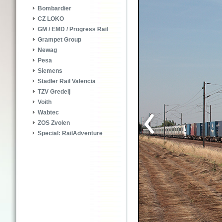
Bombardier
CZ LOKO
GM / EMD / Progress Rail
Grampet Group
Newag
Pesa
Siemens
Stadler Rail Valencia
TZV Gredelj
Voith
Wabtec
ZOS Zvolen
Special: RailAdventure