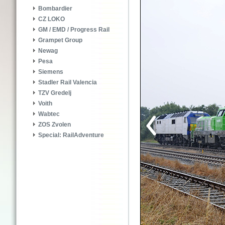
Bombardier
CZ LOKO
GM / EMD / Progress Rail
Grampet Group
Newag
Pesa
Siemens
Stadler Rail Valencia
TZV Gredelj
Voith
Wabtec
ZOS Zvolen
Special: RailAdventure