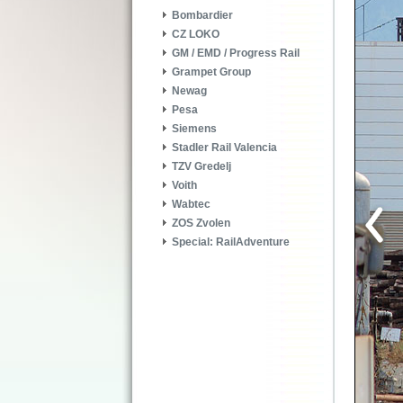
Bombardier
CZ LOKO
GM / EMD / Progress Rail
Grampet Group
Newag
Pesa
Siemens
Stadler Rail Valencia
TZV Gredelj
Voith
Wabtec
ZOS Zvolen
Special: RailAdventure