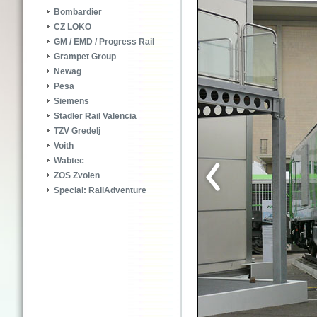
Bombardier
CZ LOKO
GM / EMD / Progress Rail
Grampet Group
Newag
Pesa
Siemens
Stadler Rail Valencia
TZV Gredelj
Voith
Wabtec
ZOS Zvolen
Special: RailAdventure