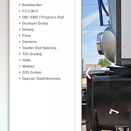
Bombardier
CZ LOKO
GM / EMD / Progress Rail
Grampet Group
Newag
Pesa
Siemens
Stadler Rail Valencia
TZV Gredelj
Voith
Wabtec
ZOS Zvolen
Special: RailAdventure