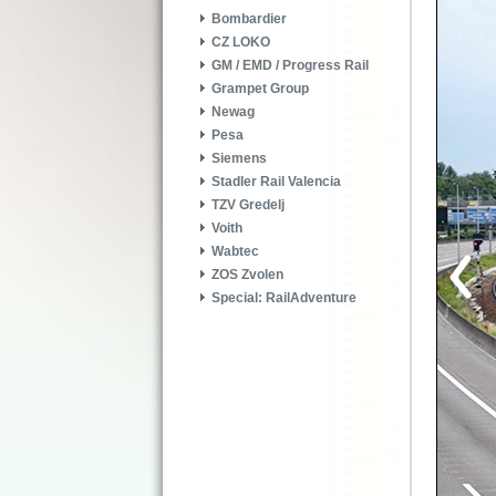
Bombardier
CZ LOKO
GM / EMD / Progress Rail
Grampet Group
Newag
Pesa
Siemens
Stadler Rail Valencia
TZV Gredelj
Voith
Wabtec
ZOS Zvolen
Special: RailAdventure