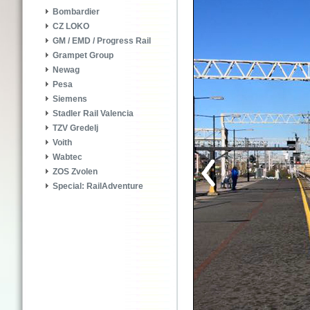
Bombardier
CZ LOKO
GM / EMD / Progress Rail
Grampet Group
Newag
Pesa
Siemens
Stadler Rail Valencia
TZV Gredelj
Voith
Wabtec
ZOS Zvolen
Special: RailAdventure