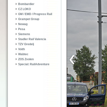
Bombardier
CZ LOKO
GM / EMD / Progress Rail
Grampet Group
Newag
Pesa
Siemens
Stadler Rail Valencia
TZV Gredelj
Voith
Wabtec
ZOS Zvolen
Special: RailAdventure