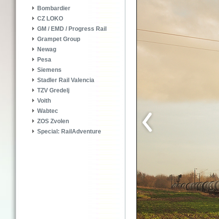
Bombardier
CZ LOKO
GM / EMD / Progress Rail
Grampet Group
Newag
Pesa
Siemens
Stadler Rail Valencia
TZV Gredelj
Voith
Wabtec
ZOS Zvolen
Special: RailAdventure