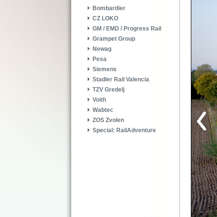
Bombardier
CZ LOKO
GM / EMD / Progress Rail
Grampet Group
Newag
Pesa
Siemens
Stadler Rail Valencia
TZV Gredelj
Voith
Wabtec
ZOS Zvolen
Special: RailAdventure