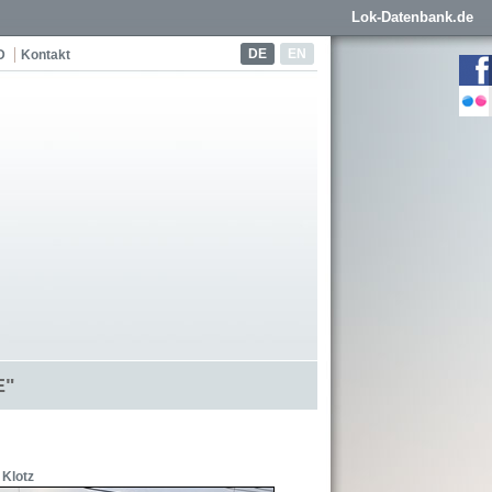
Lok-Datenbank.de
DE
EN
D
Kontakt
E"
 Klotz