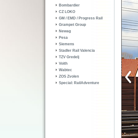
Bombardier
CZ LOKO
GM / EMD / Progress Rail
Grampet Group
Newag
Pesa
Siemens
Stadler Rail Valencia
TZV Gredelj
Voith
Wabtec
ZOS Zvolen
Special: RailAdventure