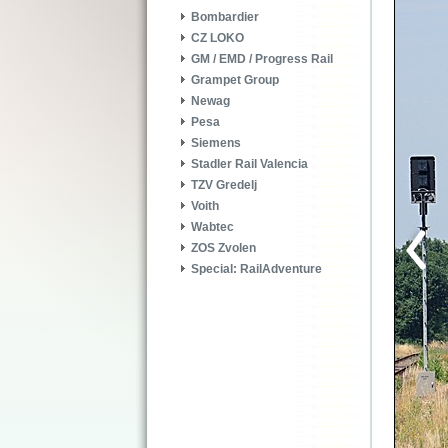
Bombardier
CZ LOKO
GM / EMD / Progress Rail
Grampet Group
Newag
Pesa
Siemens
Stadler Rail Valencia
TZV Gredelj
Voith
Wabtec
ZOS Zvolen
Special: RailAdventure