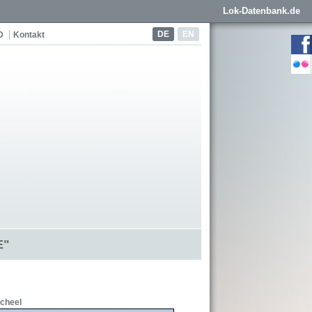
Lok-Datenbank.de
DE
EN
D
Kontakt
E"
cheel