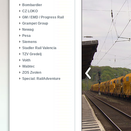
Bombardier
CZ LOKO
GM / EMD / Progress Rail
Grampet Group
Newag
Pesa
Siemens
Stadler Rail Valencia
TZV Gredelj
Voith
Wabtec
ZOS Zvolen
Special: RailAdventure