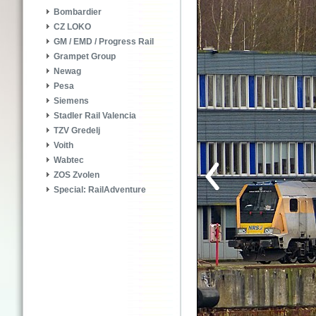
Bombardier
CZ LOKO
GM / EMD / Progress Rail
Grampet Group
Newag
Pesa
Siemens
Stadler Rail Valencia
TZV Gredelj
Voith
Wabtec
ZOS Zvolen
Special: RailAdventure