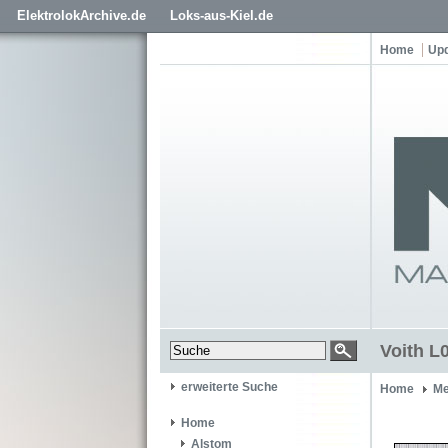
ElektrolokArchive.de
Loks-aus-Kiel.de
Home
Up
Voith L
erweiterte Suche
Home
Me
Home
Alstom