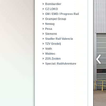
Bombardier
CZ LOKO
GM / EMD / Progress Rail
Grampet Group
Newag
Pesa
Siemens
Stadler Rail Valencia
TZV Gredelj
Voith
Wabtec
ZOS Zvolen
Special: RailAdventure