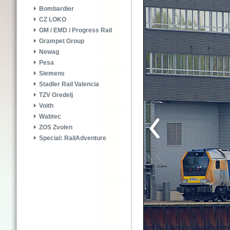
Bombardier
CZ LOKO
GM / EMD / Progress Rail
Grampet Group
Newag
Pesa
Siemens
Stadler Rail Valencia
TZV Gredelj
Voith
Wabtec
ZOS Zvolen
Special: RailAdventure