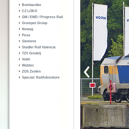
Bombardier
CZ LOKO
GM / EMD / Progress Rail
Grampet Group
Newag
Pesa
Siemens
Stadler Rail Valencia
TZV Gredelj
Voith
Wabtec
ZOS Zvolen
Special: RailAdventure